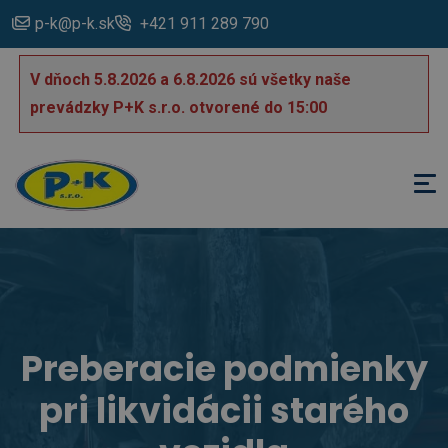
p-k@p-k.sk
+421 911 289 790
V dňoch 5.8.2026 a 6.8.2026 sú všetky naše
prevádzky P+K s.r.o. otvorené do 15:00
Preberacie podmienky
pri likvidácii starého