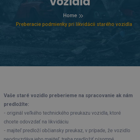
vozidla
Home
Preberacie podmienky pri likvidácii starého vozidla
Vaše staré vozidlo preberieme na spracovanie ak nám
predložíte:
- originál veľkého technického preukazu vozidla, ktoré
chcete odovzdať na likvidáciu
- majiteľ predloží občiansky preukaz, v prípade, že vozidlo
neodovzdáva jeho majiteľ, treba predložiť písomné