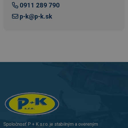
0911 289 790
obmedzenie
množstva
údajov
p-k@p-k.sk
zaznamenaných
spoločnosťou
Google na
webových
stránkach s
veľkým
objemom
prevádzky.
_ga_NCL1BR09Z0
.p-k.sk
1 rok 1
Tento súbor
mesiac
cookie používa
služba Google
Analytics na
zachovanie
stavu relácie.
_ga
1 rok 1
Tento názov
Google LLC
mesiac
súboru cookie je
.p-k.sk
spojený s
Google
Universal
Analytics - čo je
významná
aktualizácia
bežnejšie
používanej
analytickej
Spoločnosť P + K s.r.o. je stabilným a overeným
služby