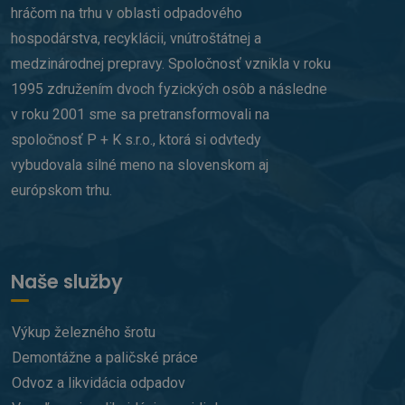
spoločnosti
hráčom na trhu v oblasti odpadového
Google. Tento
súbor cookie sa
hospodárstva, recyklácii, vnútroštátnej a
používa na
odlíšenie
medzinárodnej prepravy. Spoločnosť vznikla v roku
jedinečných
používateľov
1995 združením dvoch fyzických osôb a následne
priradením
náhodne
v roku 2001 sme sa pretransformovali na
vygenerovaného
čísla ako
spoločnosť P + K s.r.o., ktorá si odvtedy
identifikátora
klienta. Je
vybudovala silné meno na slovenskom aj
zahrnutá v
každej
európskom trhu.
požiadavke na
stránku na webe
a slúži na
výpočet údajov
o
návštevníkoch,
reláciách a
Naše služby
kampaniach pre
analytické
prehľady
webových
Výkup železného šrotu
stránok.
Demontážne a paličské práce
_gid
1 deň
Tento súbor
Google LLC
cookie nastavuje
.p-k.sk
Odvoz a likvidácia odpadov
služba Google
Analytics.