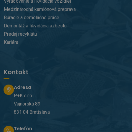
Vyraďovanie a likvidácia vozidiel
Ukladá a
aktualizuje
Medzinárodná kamiónová preprava
jedinečnú
hodnotu pre
Búracie a demolačné práce
každú
navštívenú
Demontáž a likvidácia azbestu
stránku a
používa sa na
Predaj recyklátu
počítanie a
sledovanie
Kariéra
zobrazení
stránky.
Kontakt
Adresa
P+K s.r.o.
Vajnorská 89
831 04 Bratislava
Telefón