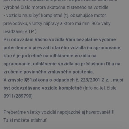
výrobné číslo motora skutočne zisteného na vozidle
- vozidlo musí byť kompletné (t.j. obsahujúce motor,
prevodovku, všetky nápravy a ktoré má min. 90% váhy
uvádzanej v TP )
Pri odovzdaní Vášho vozidla Vám bezplatne vydáme
potvrdenie o prevzatí starého vozidla na spracovanie,
ktoré je potrebné na odhlásenie vozidla na
spracovanie, odhlásenie vozidla na príslušnom DI a na
zrušenie povinného zmluvného poistenia.
V zmysle §51zákona o odpadoch č. 223/2001 Z.z, , musí
byť odovzdávane vozidlo kompletné
(Info na tel. čísle
0911/289790
)
Preberáme všetky vozidlá nepojazdné aj havarované!!!!
Tu si môžete stiahnuť