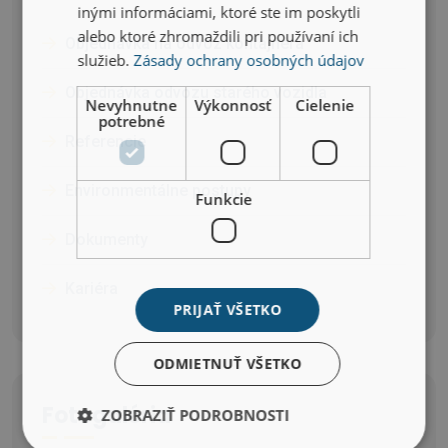
inými informáciami, ktoré ste im poskytli
alebo ktoré zhromaždili pri používaní ich
Objednávka na odvoz kontajnera
služieb.
Zásady ochrany osobných údajov
Objednávka odvozu starého vozidla
Nevyhnutne
Výkonnosť
Cielenie
potrebné
Referencie
Environmentálne postupy
Funkcie
Dokumenty
Kariéra
PRIJAŤ VŠETKO
ODMIETNUŤ VŠETKO
Fotogaléria
ZOBRAZIŤ PODROBNOSTI