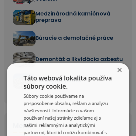
Medzinárodná kamiónová
preprava
Búracie a demolačné práce
Demontáž a likvidácia azbestu
×
Táto webová lokalita používa
Predaj recyklátu
súbory cookie.
Súbory cookie používame na
prispôsobenie obsahu, reklám a analýzu
návštevnosti. Informácie o vašom
používaní našej stránky zdieľame aj s
Menu
našimi reklamnými a analytickými
partnermi, ktorí ich môžu kombinovať s