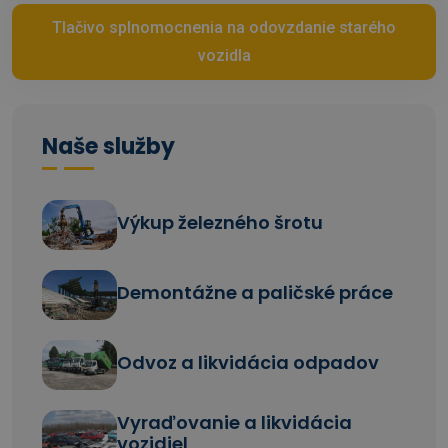
Tlačivo splnomocnenia na odovzdanie starého
vozidla
Naše služby
Výkup železného šrotu
Demontážne a paličské práce
Odvoz a likvidácia odpadov
Vyraďovanie a likvidácia
vozidiel