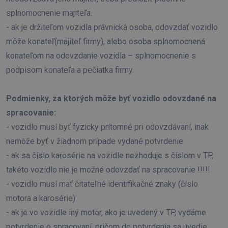
splnomocnenie majiteľa.
- ak je držiteľom vozidla právnická osoba, odovzdať vozidlo
môže konateľ(majiteľ firmy), alebo osoba splnomocnená
konateľom na odovzdanie vozidla – splnomocnenie s
podpisom konateľa a pečiatka firmy.
Podmienky, za ktorých môže byť vozidlo odovzdané na
spracovanie:
- vozidlo musí byť fyzicky prítomné pri odovzdávaní, inak
nemôže byť v žiadnom prípade vydané potvrdenie
- ak sa číslo karosérie na vozidle nezhoduje s číslom v TP,
takéto vozidlo nie je možné odovzdať na spracovanie !!!!!
- vozidlo musí mať čitateľné identifikačné znaky (číslo
motora a karosérie)
- ak je vo vozidle iný motor, ako je uvedený v TP, vydáme
potvrdenie o spracovaní, pričom do potvrdenia sa uvedie